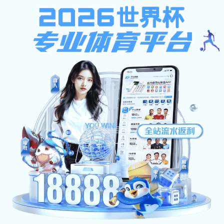
FIFA世界杯官网
· 赛事服务
世界杯 可...
与您共创精彩...
标签快速筛选...
体育看点
足球名宿点评
足球经典球衣
基米希2026世界杯射门次数预测
在足球世界，有些球员天生就是为聚光灯而
生，而约书亚·基米希无疑是其中最闪耀的一
位。当他身披德国队战袍，站在2026年美加
墨世界杯的草坪上时，每一个触球都可能改写
历史。但今天，我们要聊的不是他精准的长
传，也不是他永不枯竭的跑动，而是一个让所
有球迷血脉贲张的话题——射门。这位中场大
师究竟会在那场全球瞩目的盛宴中扣动多少次
扳机？答案或许比你想像的更加疯狂。