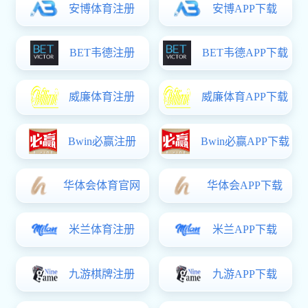
先生”基因计算在内。
基于德国队目前的人员配置和战术演变，我大
胆推测：基米希在2026世界杯的射门次数将
超过25次，平均每场超过3次。这不是凭空捏
造的数字游戏。首先，随着新一代攻击手的崛
起，对手的防守注意力将被分散，为基米希创
造出更多从后排插上的空间。想象一下，当穆
西亚拉在边路撕开缺口，当维尔茨在中路送出
直塞，埋伏在弧顶的基米希会获得多少起脚的
机会？其次，定位球战术的权重正在提高。基
米希不仅包办角球和任意球，还经常在第二落
点尝试远射。这种战术红利，将直接体现在他
的射门统计表上。
更值得注意的是，基米希的射门质量正在进
化。过去两年，他在德甲赛场的远射命中率提
升了12%，这意味着他的射门不再是盲目的
“开炮”，而是经过深思熟虑的打击。这种效率
的提升，会让教练更愿意赋予他开火权。在世