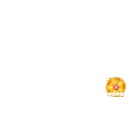
2026-07-17
阿尔莫埃兹阿里迎战加拿大中路回撤接应
在世界杯的舞台上，每一次战术调整都可能成为改
变战局的关键。当阿...
2026-07-17