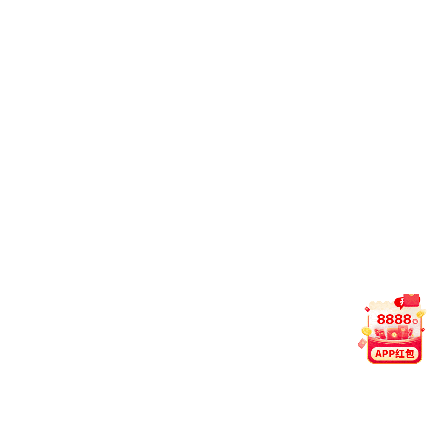
在足球的世界里，门将往往是一支球队命运的最后
一道闸门。当2026年...
2026-07-17
用户常见疑问
关于「阿根廷与约旦世界杯交锋禁区防守纪律或
将成为守住比分的关键」
法兰克福欧冠联赛阶段前腰接球空间也会进一步
检验边路协防默契 — 详细说明
【FIFA世界杯官网】范戴克在世界杯面对日本时
禁区内判断力是否能够保持防守纪律