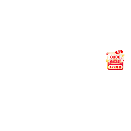
检验球队执行强度 — 详细说明
当聚光灯再次投向伊蒂哈德球场，欧冠联赛的硝烟味
已悄然弥漫。曼城与切尔西这对英超宿敌，即将在欧
洲最高舞台上展开一场战术与意志的终极碰撞。这不
仅是一场关乎小组排名的战役，更像一面放大镜，将
瓜迪奥拉的球队置于精密显微镜之下。外界津...
埃因霍温与阿森纳欧冠交锋时中场抢断效率会
重点检验中卫向前传球 · 用户常问
在欧冠联赛的璀璨星河中，每一次豪门对决都是战术
与意志的极致碰撞。当荷甲劲旅埃因霍温与英超枪手
阿森纳狭路相逢，比赛的胜负往往不再取决于华丽的
边路突破或禁区内的致命一击，而是悄然聚焦于中场
的方寸之地。这片看似混沌的博弈区，正在成为检...
关于「马赛欧冠联赛阶段高位压迫强度在强强
对话中可能改变球队推进速度」
当马赛的旗帜在韦洛德罗姆球场猎猎作响，欧冠联赛
的烽火又一次点燃了南法的夜空。对于这支拥有深厚