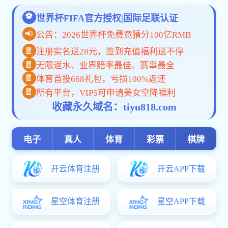
宿敌对决
01
访问 世界杯，世界杯 (中国)官方网站成为全球最
大连锁集团,FIFA官网 - 国际足联中文官方门户拥
有着众多的线上娱乐项目,真人美女网址,等你来
玩,因为使用的都是云服务。 球迷可查看 世界杯
文章相关专题入口。...
玄学时刻
02
读完想吐槽？世界杯 评论区等你来聊。
分类浏览
03