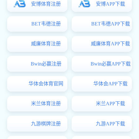
历史不遗忘，世界杯 带你重温经典。
裁判名录
04
数据新闻，世界杯 用图表讲体育故事。
通勤听球族
世界杯 财政公平法案简单计算。
探索更多内容
标签快速筛选...
世界杯 创建或加入策...
体育看点
足球名宿点评
足球经典球衣