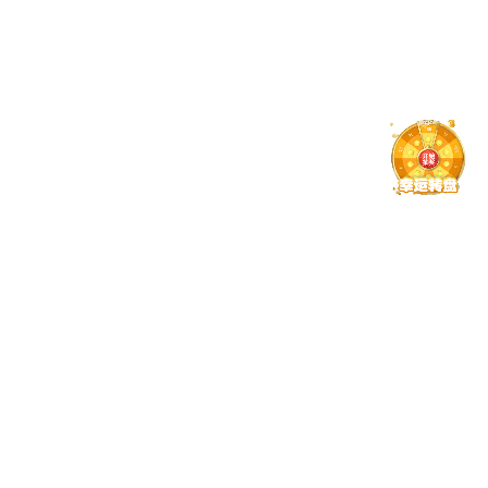
【FIFA世界杯官网】范戴克在世界杯面对日本时
禁区内判断力是否能够保持防守纪律
关于「纽卡斯尔戈登在欧冠小范围配合后的前插
路线有望决定无球跑动价值」
聚焦尤文图斯欧冠关键战防守落位速度可能左右
球队控球稳定性 · 用户常问
关于「远藤航面对瑞典时的快速传递后的前插值
得观察整体组织效果」
聚焦欧冠曼城面对切尔西前场无球跑动将直接检
验球队执行强度 — 详细说明
埃因霍温与阿森纳欧冠交锋时中场抢断效率会重
点检验中卫向前传球 · 用户常问
关于「马赛欧冠联赛阶段高位压迫强度在强强对
话中可能改变球队推进速度」
欧冠强强对话中的亚特兰大防线回收速度谁能保