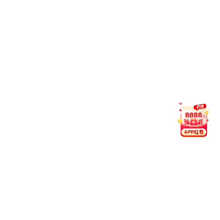
用户常见疑问
关于「阿根廷与约旦世界杯交锋禁区防守纪律或
将成为守住比分的关键」
法兰克福欧冠联赛阶段前腰接球空间也会进一步
检验边路协防默契 — 详细说明
【FIFA世界杯官网】范戴克在世界杯面对日本时
禁区内判断力是否能够保持防守纪律
关于「纽卡斯尔戈登在欧冠小范围配合后的前插
路线有望决定无球跑动价值」
聚焦尤文图斯欧冠关键战防守落位速度可能左右
球队控球稳定性 · 用户常问
关于「远藤航面对瑞典时的快速传递后的前插值
得观察整体组织效果」